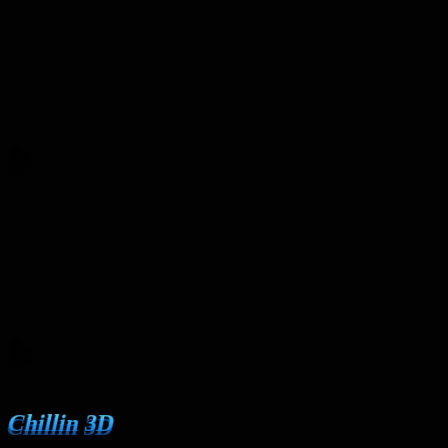
Prueba gratis
Agente de Edición de Video y 3D
Creación de edición de video conversacional, agente de edición de v
Explorar Chillin Agent
Muestra de Agentes
Explora proyectos reales creados con Chillin Agent, inspecciona los p
prompts
editor
Chillin 3D